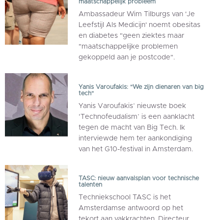
maatschappelijk probleem
Ambassadeur Wim Tilburgs van 'Je
Leefstijl Als Medicijn' noemt obesitas
en diabetes "geen ziektes maar
"maatschappelijke problemen
gekoppeld aan je postcode".
Yanis Varoufakis: "We zijn dienaren van big
tech"
Yanis Varoufakis’ nieuwste boek
‘Technofeudalism’ is een aanklacht
tegen de macht van Big Tech. Ik
interviewde hem ter aankondiging
van het G10-festival in Amsterdam.
TASC: nieuw aanvalsplan voor technische
talenten
Techniekschool TASC is het
Amsterdamse antwoord op het
tekort aan vakkrachten. Directeur