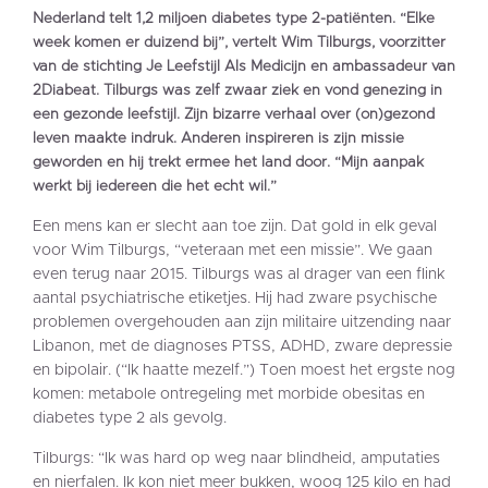
Nederland telt 1,2 miljoen diabetes type 2-patiënten. “Elke
week komen er duizend bij”, vertelt Wim Tilburgs, voorzitter
van de stichting Je Leefstijl Als Medicijn en ambassadeur van
2Diabeat. Tilburgs was zelf zwaar ziek en vond genezing in
een gezonde leefstijl. Zijn bizarre verhaal over (on)gezond
leven maakte indruk. Anderen inspireren is zijn missie
geworden en hij trekt ermee het land door. “Mijn aanpak
werkt bij iedereen die het echt wil.”
Een mens kan er slecht aan toe zijn. Dat gold in elk geval
voor Wim Tilburgs, “veteraan met een missie”. We gaan
even terug naar 2015. Tilburgs was al drager van een flink
aantal psychiatrische etiketjes. Hij had zware psychische
problemen overgehouden aan zijn militaire uitzending naar
Libanon, met de diagnoses PTSS, ADHD, zware depressie
en bipolair. (“Ik haatte mezelf.”) Toen moest het ergste nog
komen: metabole ontregeling met morbide obesitas en
diabetes type 2 als gevolg.
Tilburgs: “Ik was hard op weg naar blindheid, amputaties
en nierfalen. Ik kon niet meer bukken, woog 125 kilo en had