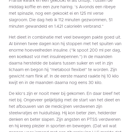
Franse kwark en een gekookt ei als ontbijt. Tussen de
middag koffie en een zure haring. ’s Avonds een ribeye
met spinazie, nog een gekookt ei en 125 ml verse
slagroom. Die dag heb ik 112 minuten gezwommen, 51
minuten gewandeld en 1.421 calorieën verbrand.”
Het dieet in combinatie met veel bewegen pakte goed uit.
Al binnen twee dagen kon hij stoppen met het spuiten van
enorme hoeveelheden insuline. (“Ik spoot 200 ml per dag,
een koelkast vol met insulinepennen.”) In de maanden
daarna herstelde de balans tussen suiker en vet in zijn
lichaam en begon hij “metabool flexibel” te worden. Zijn
gewicht nam flink af. In de eerste maand raakte hij 10 kilo
kwijt en in de maanden daarna nog eens 30 kilo.
De kilo’s zijn er nooit meer bij gekomen. En daar bleef het
niet bij. Ongeveer gelijktijdig met de start van het dieet en
het afbouwen van de medicijnen verdwenen zijn
steelwratjes en huiduitslag. Hij kon beter zien, helderder
denken en beter slapen. Zijn angsten en PTSS verdwenen
en hij kreeg plezier in sporten en bewegen. (Dat wil wat