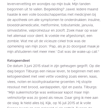
leververvetting en wondjes op mijn buik. Mijn tanden
begonnen uit te vallen. Begeleiding? Jawel. Iedere maand
haalde ik een volle boodschappentas met medicijnen bij
de apotheek om alle symptomen te onderdrukken: insuline,
bloeddrukmedicatie, metformine, tolbutamide, januvia,
simvastatine, valproïnezuur en zoloft. Zoek maar op waar
het allemaal voor dient. Ik voelde me afgestompt, een
zombie. Wat me uit de vicieuze cirkel trok was de
opmerking van mijn zoon: ‘Pap, als je zo doorgaat maak je
mijn afstuderen niet meer mee.’ Dat was de wake-up call.”
Ketogeendieet
De datum 3 juni 2015 staat in zijn geheugen gegrift. Op die
dag begon Tilburgs een nieuw leven, te beginnen met een
ketogeendieet met veel vette voeding zoals eieren, kaas,
vlees, noten en koolhydraatarme groenten. Hij stopte
resoluut met brood, aardappelen, rijst en pasta. Tilburgs:
“Mijn suikermotortje was weliswaar kapot maar mijn
vetmotortje was zo goed als nieuw. Daar ging ik mee aan
de slag. Ik hield alles bij. Kijk, op 16 juli 2015 at ik volle