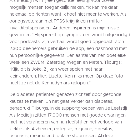
Als Medicijn wil hij een gezonde leefstijl voor zoveel
mogelijk mensen toegankelijk maken. “Ik kan me daar
helemaal op richten want ik hoef niet meer te werken. Als
oorlogsveteraan met PTSS krijg ik een militair
invaliditeitspensioen. Anderen inspireren is mijn missie
geworden.” Hij spreekt op symposia en wordt uitgenodigd
voor podcasts. Zijn verhaal wordt goed opgepakt. Zo’n
2.300 deelnemers gebruiken de app, een dashboard met
hun persoonlijke gegevens. Een aantal van hen doet elke
week een ZWEM: Zaterdag Wegen en Meten. Tilburgs:
“Kijk, dit is Joke. Zij kan weer spelen met haar
kleinkinderen. Hier, Lizette. Kon niks meer. Op deze foto
heeft ze net de Kennedymars gelopen.”
De diabetes-patiënten genazen zichzelf door gezonde
keuzes te maken. En het gaat verder dan diabetes,
benadrukt Tilburgs. In de supportgroepen van Je Leefstijl
Als Medicijn zitten 17.000 mensen met goede ervaringen
met het veranderen van hun leefstijl en het verloop van
ziektes als Alzheimer, epilepsie, migraine, obesitas,
psoriasis, rheuma en bipolaire stoornissen. Al deze