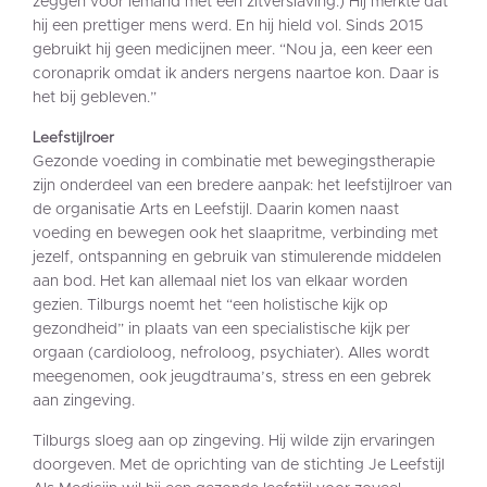
zeggen voor iemand met een zitverslaving.) Hij merkte dat
hij een prettiger mens werd. En hij hield vol. Sinds 2015
gebruikt hij geen medicijnen meer. “Nou ja, een keer een
coronaprik omdat ik anders nergens naartoe kon. Daar is
het bij gebleven.”
Leefstijlroer
Gezonde voeding in combinatie met bewegingstherapie
zijn onderdeel van een bredere aanpak: het leefstijlroer van
de organisatie Arts en Leefstijl. Daarin komen naast
voeding en bewegen ook het slaapritme, verbinding met
jezelf, ontspanning en gebruik van stimulerende middelen
aan bod. Het kan allemaal niet los van elkaar worden
gezien. Tilburgs noemt het “een holistische kijk op
gezondheid” in plaats van een specialistische kijk per
orgaan (cardioloog, nefroloog, psychiater). Alles wordt
meegenomen, ook jeugdtrauma’s, stress en een gebrek
aan zingeving.
Tilburgs sloeg aan op zingeving. Hij wilde zijn ervaringen
doorgeven. Met de oprichting van de stichting Je Leefstijl