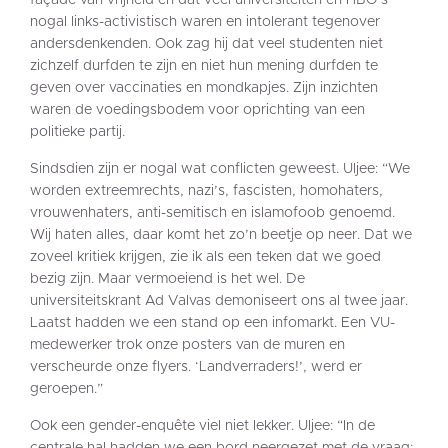
façade van vrijheid en dat veel universiteiten en HBO’s
nogal links-activistisch waren en intolerant tegenover
andersdenkenden. Ook zag hij dat veel studenten niet
zichzelf durfden te zijn en niet hun mening durfden te
geven over vaccinaties en mondkapjes. Zijn inzichten
waren de voedingsbodem voor oprichting van een
politieke partij.
Sindsdien zijn er nogal wat conflicten geweest. Uljee: “We
worden extreemrechts, nazi’s, fascisten, homohaters,
vrouwenhaters, anti-semitisch en islamofoob genoemd.
Wij haten alles, daar komt het zo’n beetje op neer. Dat we
zoveel kritiek krijgen, zie ik als een teken dat we goed
bezig zijn. Maar vermoeiend is het wel. De
universiteitskrant Ad Valvas demoniseert ons al twee jaar.
Laatst hadden we een stand op een infomarkt. Een VU-
medewerker trok onze posters van de muren en
verscheurde onze flyers. ‘Landverraders!’, werd er
geroepen.”
Ook een gender-enquête viel niet lekker. Uljee: “In de