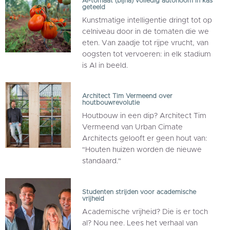
AI-tomaat (bijna) volledig autonoom in kas
geteeld
Kunstmatige intelligentie dringt tot op
celniveau door in de tomaten die we
eten. Van zaadje tot rijpe vrucht, van
oogsten tot vervoeren: in elk stadium
is AI in beeld.
Architect Tim Vermeend over
houtbouwrevolutie
Houtbouw in een dip? Architect Tim
Vermeend van Urban Cimate
Architects gelooft er geen hout van:
"Houten huizen worden de nieuwe
standaard."
Studenten strijden voor academische
vrijheid
Academische vrijheid? Die is er toch
al? Nou nee. Lees het verhaal van