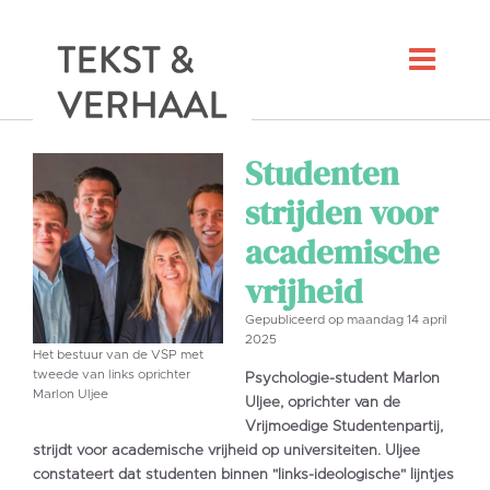
Studenten
strijden voor
academische
vrijheid
Gepubliceerd op maandag 14 april
2025
Het bestuur van de VSP met
tweede van links oprichter
Psychologie-student Marlon
Marlon Uljee
Uljee, oprichter van de
Vrijmoedige Studentenpartij,
strijdt voor academische vrijheid op universiteiten. Uljee
constateert dat studenten binnen "links-ideologische" lijntjes