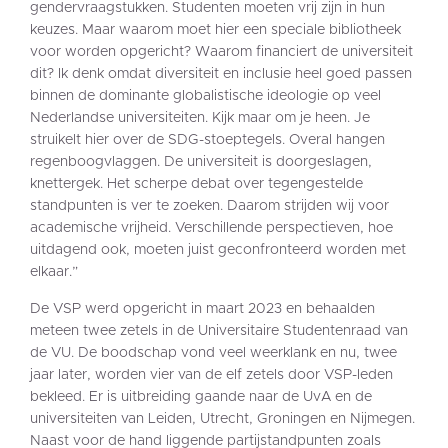
gendervraagstukken. Studenten moeten vrij zijn in hun
keuzes. Maar waarom moet hier een speciale bibliotheek
voor worden opgericht? Waarom financiert de universiteit
dit? Ik denk omdat diversiteit en inclusie heel goed passen
binnen de dominante globalistische ideologie op veel
Nederlandse universiteiten. Kijk maar om je heen. Je
struikelt hier over de SDG-stoeptegels. Overal hangen
regenboogvlaggen. De universiteit is doorgeslagen,
knettergek. Het scherpe debat over tegengestelde
standpunten is ver te zoeken. Daarom strijden wij voor
academische vrijheid. Verschillende perspectieven, hoe
uitdagend ook, moeten juist geconfronteerd worden met
elkaar.”
De VSP werd opgericht in maart 2023 en behaalden
meteen twee zetels in de Universitaire Studentenraad van
de VU. De boodschap vond veel weerklank en nu, twee
jaar later, worden vier van de elf zetels door VSP-leden
bekleed. Er is uitbreiding gaande naar de UvA en de
universiteiten van Leiden, Utrecht, Groningen en Nijmegen.
Naast voor de hand liggende partijstandpunten zoals