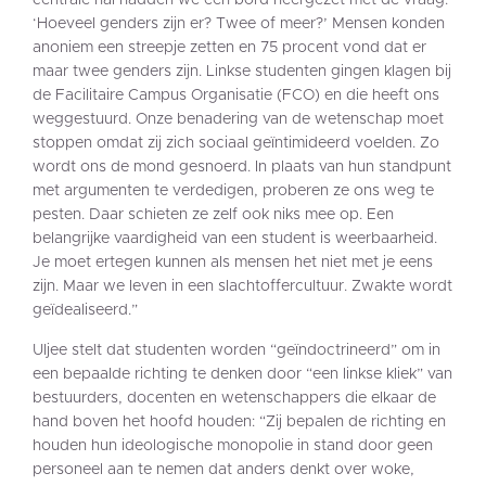
centrale hal hadden we een bord neergezet met de vraag:
‘Hoeveel genders zijn er? Twee of meer?’ Mensen konden
anoniem een streepje zetten en 75 procent vond dat er
maar twee genders zijn. Linkse studenten gingen klagen bij
de Facilitaire Campus Organisatie (FCO) en die heeft ons
weggestuurd. Onze benadering van de wetenschap moet
stoppen omdat zij zich sociaal geïntimideerd voelden. Zo
wordt ons de mond gesnoerd. In plaats van hun standpunt
met argumenten te verdedigen, proberen ze ons weg te
pesten. Daar schieten ze zelf ook niks mee op. Een
belangrijke vaardigheid van een student is weerbaarheid.
Je moet ertegen kunnen als mensen het niet met je eens
zijn. Maar we leven in een slachtoffercultuur. Zwakte wordt
geïdealiseerd.”
Uljee stelt dat studenten worden “geïndoctrineerd” om in
een bepaalde richting te denken door “een linkse kliek” van
bestuurders, docenten en wetenschappers die elkaar de
hand boven het hoofd houden: “Zij bepalen de richting en
houden hun ideologische monopolie in stand door geen
personeel aan te nemen dat anders denkt over woke,